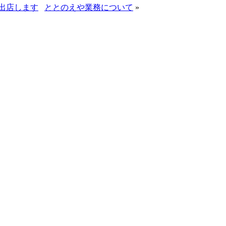
出店します
ととのえや業務について
»